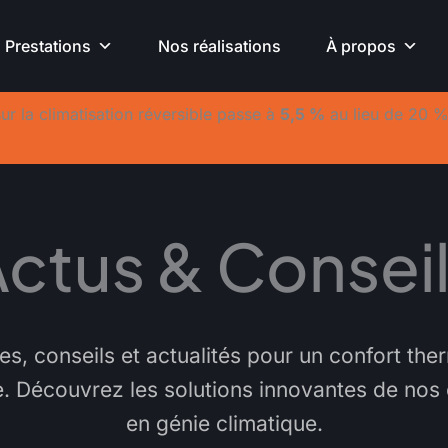
Prestations
Nos réalisations
À propos
ur la climatisation réversible passe à
5,5 %
au lieu de 20 
ctus & Consei
es, conseils et actualités pour un confort the
. Découvrez les solutions innovantes de nos
en génie climatique.