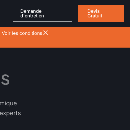
Demande
Devis
d'entretien
Gratuit
%
Voir les conditions
ls
rmique
 experts