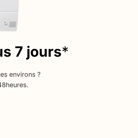
s 7 jours
*
ses environs ?
 48heures.