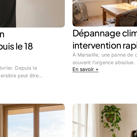
Dépannage clima
on
intervention rap
uis le 18
À Marseille, une panne de cl
souvent l’urgence absolue.
évrier. Depuis le
En savoir +
éversible peut être…