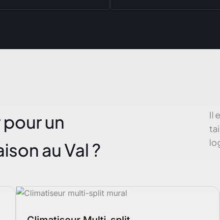
Il
r pour un
ta
lo
son au Val ?