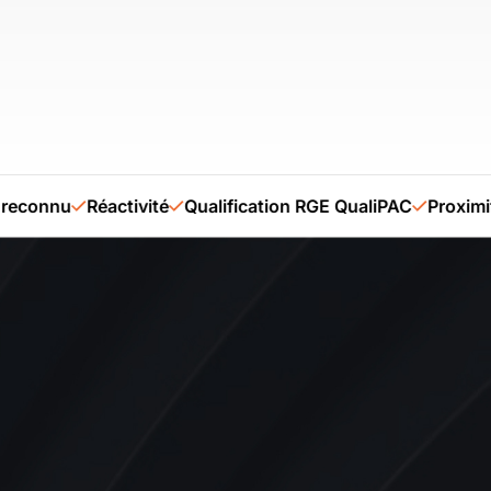
connu
Réactivité
Qualification RGE QualiPAC
Proximité lo