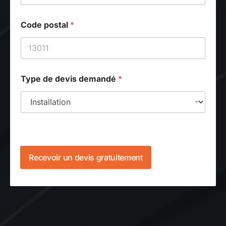
l
N
o
Code postal
*
m
d
e
Type de devis demandé
*
Recevoir un devis gratuitement