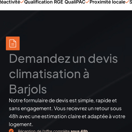
ité
Qualification RGE QualiPAC
Proximité locale
Savoir-
Demandez un devis
climatisation à
Barjols
Notre formulaire de devis est simple, rapide et
sans engagement. Vous recevrez un retour sous
48h avec une estimation claire et adaptée à votre
logement.
Réception de l’offre complète
sous 48h