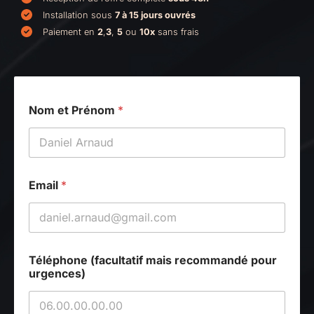
Installation sous
7 à 15 jours ouvrés
Paiement en
2
,
3
,
5
ou
10x
sans frais
Nom et Prénom
*
Email
*
p
Téléphone (facultatif mais recommandé pour
o
urgences)
s
t
a