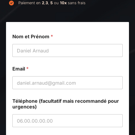
Paiement en
2
,
3
,
5
ou
10x
sans frais
Nom et Prénom
*
Email
*
Téléphone (facultatif mais recommandé pour
urgences)