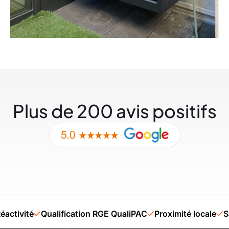
Plus de 200 avis positifs
té
Qualification RGE QualiPAC
Proximité locale
Savoir-f