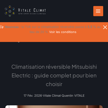
Aller
au
contenu
Nouveau :
la TVA sur la climatisation réversible passe à
5,5 %
au
lieu de 20 %
Voir les conditions
Accueil
/
Blog
/
Infos & Conseils
/
Climatisation réversible Mitsubishi
Electric : gui…
Climatisation réversible Mitsubishi
Electric : guide complet pour bien
choisir
17 Fév. 2026
·
Vitale Climat
·
Quentin VITALE