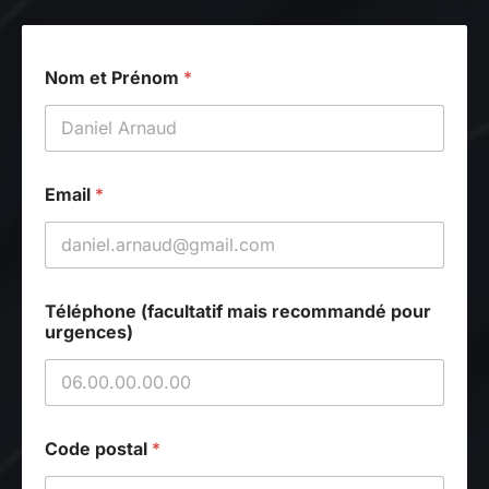
Nom et Prénom
*
Email
*
e
Téléphone (facultatif mais recommandé pour
t
urgences)
d
e
v
i
s
N
Code postal
*
o
m