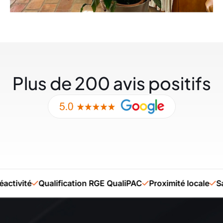
Plus de 200 avis positifs
té
Qualification RGE QualiPAC
Proximité locale
Savoir-f