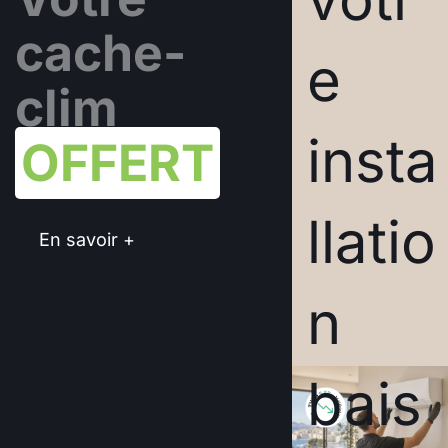
cache-
e
clim
insta
OFFERT
llatio
En savoir +
Paieme
n
nt
flexible
bais
jusqu’à