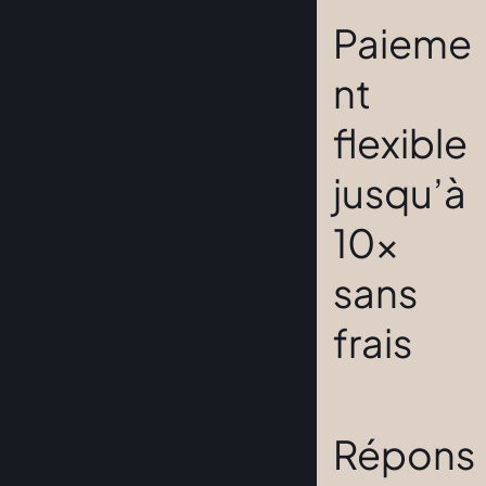
Paieme
nt
flexible
jusqu’à
10x
sans
frais
Répons