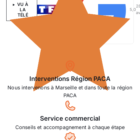
VU À
2
LA
5,0
av
TÉLÉ
Interventions Région PACA
Nous intervenons à Marseille et dans toute la région
PACA
Service commercial
Conseils et accompagnement à chaque étape