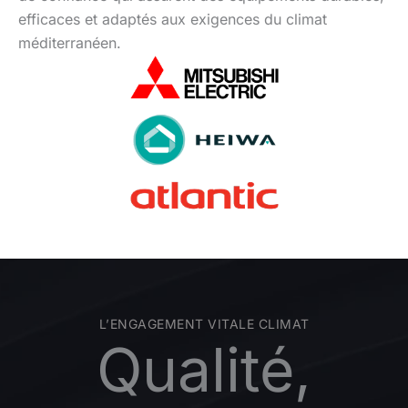
efficaces et adaptés aux exigences du climat
méditerranéen.
L’ENGAGEMENT VITALE CLIMAT
Qualité,