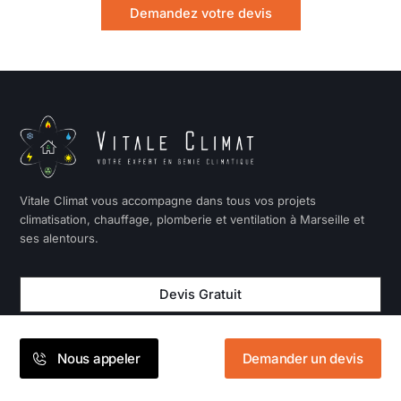
Demandez votre devis
Vitale Climat vous accompagne dans tous vos projets
climatisation, chauffage, plomberie et ventilation à Marseille et
ses alentours.
Devis Gratuit
Ouvert du lundi au vendredi de 08h00 à 19h00
Nous appeler
Demander un devis
04 42 73 22 72
contact@vitaleclimat.com