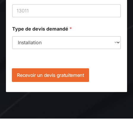
l
d
e
Type de devis demandé
*
Recevoir un devis gratuitement