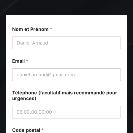
Nom et Prénom
*
r
Email
*
e
c
o
m
m
a
Téléphone (facultatif mais recommandé pour
n
urgences)
d
é
E
m
a
i
Code postal
*