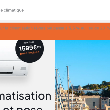
ie climatique
ur la climatisation réversible passe à
5,5 %
au lieu de 20 
imatisation
e et pose