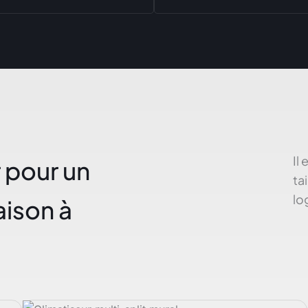
Il
r pour un
ta
lo
ison à