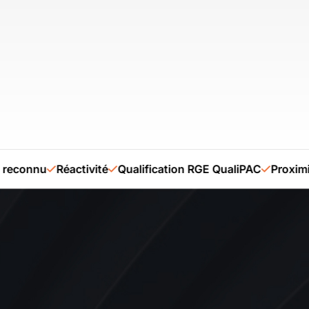
connu
Réactivité
Qualification RGE QualiPAC
Proximité l