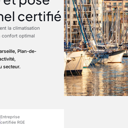
el certifié
nt la climatisation
n confort optimal
rseille, Plan-de-
tivité,
u secteur.
Entreprise
certifiée RGE