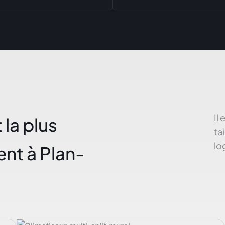
Il
 la plus
ta
lo
nt à Plan-